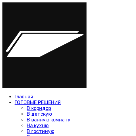
Главная
ГОТОВЫЕ РЕШЕНИЯ
В коридор
В детскую
В ванную комнату
На кухню
В гостиную