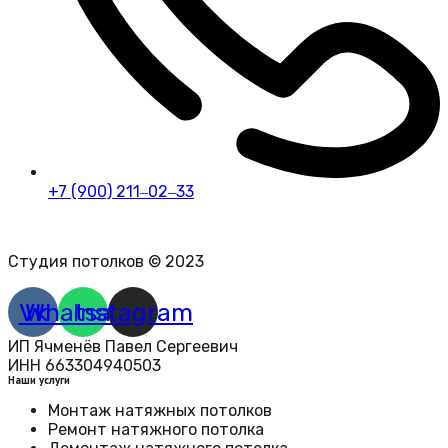
+7 (900) 211‒02‒33
Политика конфиденциальности персональных данных
Студия потолков © 2023
Vk
Whatsapp
Instagram
ИП Ячменёв Павел Сергеевич
ИНН 663304940503
Наши услуги
Монтаж натяжных потолков
Ремонт натяжного потолка