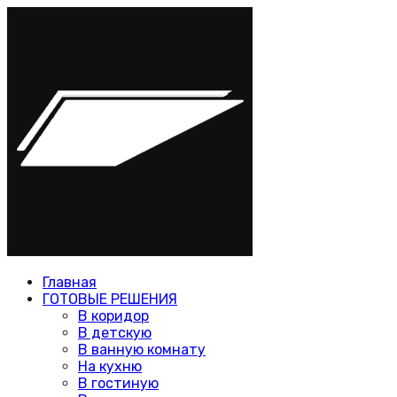
Главная
ГОТОВЫЕ РЕШЕНИЯ
В коридор
В детскую
В ванную комнату
На кухню
В гостиную