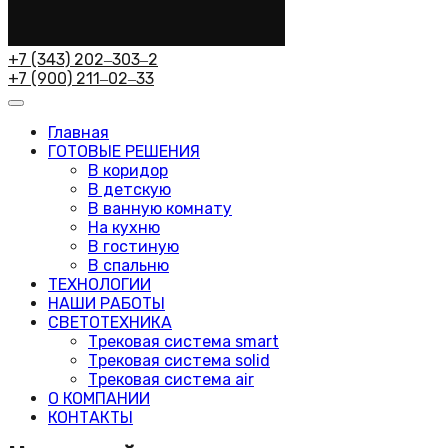
+7 (343) 202‒303‒2
+7 (900) 211‒02‒33
Главная
ГОТОВЫЕ РЕШЕНИЯ
В коридор
В детскую
В ванную комнату
На кухню
В гостиную
В спальню
ТЕХНОЛОГИИ
НАШИ РАБОТЫ
СВЕТОТЕХНИКА
Трековая система smart
Трековая система solid
Трековая система air
О КОМПАНИИ
КОНТАКТЫ