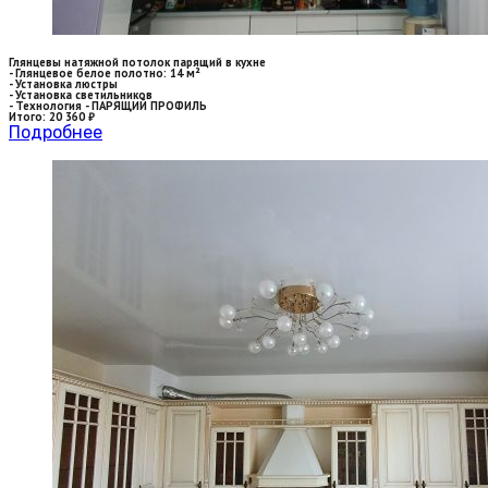
Глянцевы натяжной потолок парящий в кухне
- Глянцевое белое полотно: 14 м²
- Установка люстры
- Установка светильников
- Технология - ПАРЯЩИЙ ПРОФИЛЬ
Итого: 20 360 ₽
Подробнее