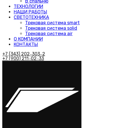
В спальню
ТЕХНОЛОГИИ
НАШИ РАБОТЫ
СВЕТОТЕХНИКА
Трековая система smart
Трековая система solid
Трековая система air
О КОМПАНИИ
КОНТАКТЫ
+7 (343) 202‒303‒2
+7 (900) 211‒02‒33