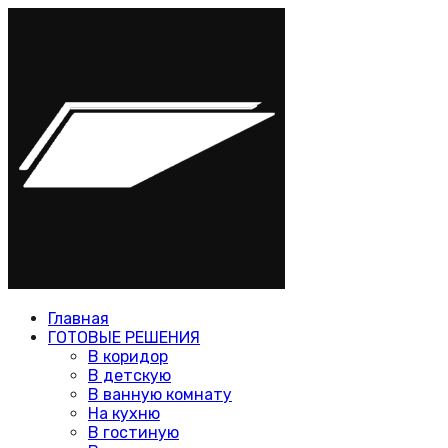
Главная
ГОТОВЫЕ РЕШЕНИЯ
В коридор
В детскую
В ванную комнату
На кухню
В гостиную