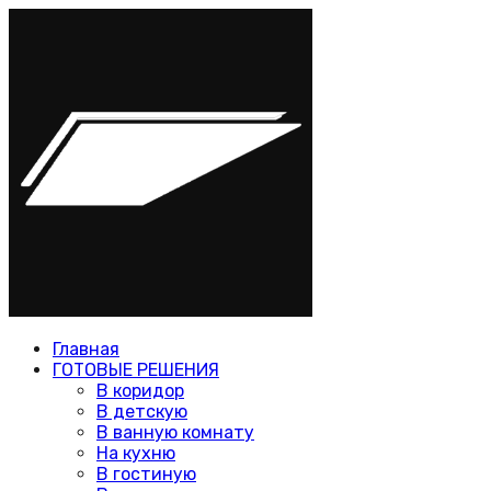
Главная
ГОТОВЫЕ РЕШЕНИЯ
В коридор
В детскую
В ванную комнату
На кухню
В гостиную