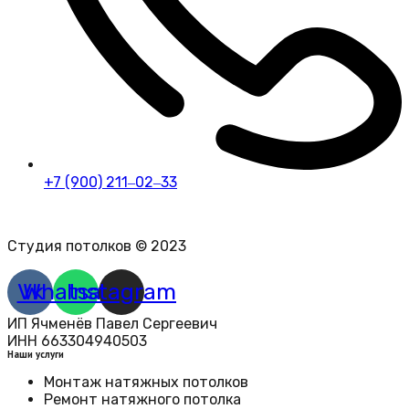
+7 (900) 211‒02‒33
Политика конфиденциальности персональных данных
Студия потолков © 2023
Vk
Whatsapp
Instagram
ИП Ячменёв Павел Сергеевич
ИНН 663304940503
Наши услуги
Монтаж натяжных потолков
Ремонт натяжного потолка