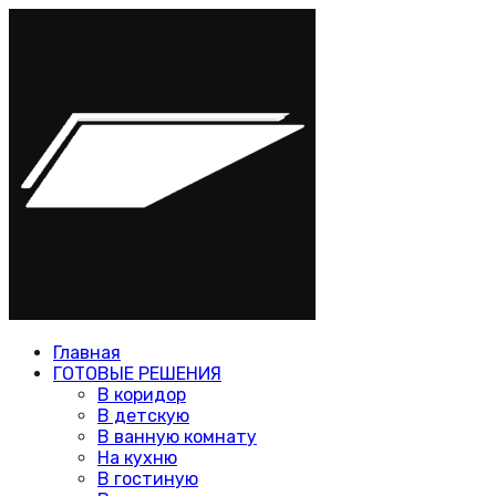
Главная
ГОТОВЫЕ РЕШЕНИЯ
В коридор
В детскую
В ванную комнату
На кухню
В гостиную