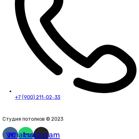
+7 (900) 211‒02‒33
Политика конфиденциальности персональных данных
Студия потолков © 2023
Vk
Whatsapp
Instagram