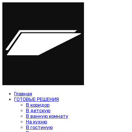
Главная
ГОТОВЫЕ РЕШЕНИЯ
В коридор
В детскую
В ванную комнату
На кухню
В гостиную