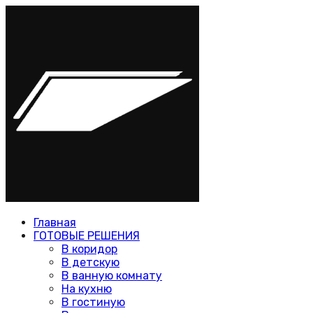
Главная
ГОТОВЫЕ РЕШЕНИЯ
В коридор
В детскую
В ванную комнату
На кухню
В гостиную